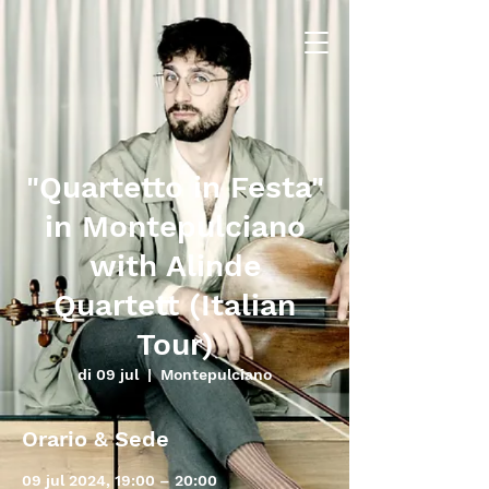
"Quartetto in Festa"
in Montepulciano
with Alinde
Quartett (Italian
Tour)
di 09 jul
  |  
Montepulciano
Orario & Sede
09 jul 2024, 19:00 – 20:00