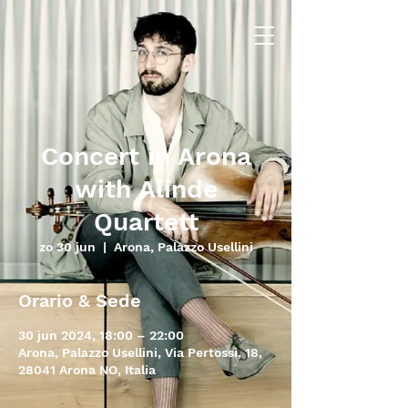
Concert in Arona
with Alinde
Quartett
zo 30 jun
  |  
Arona, Palazzo Usellini
Orario & Sede
30 jun 2024, 18:00 – 22:00
Arona, Palazzo Usellini, Via Pertossi, 18,
28041 Arona NO, Italia